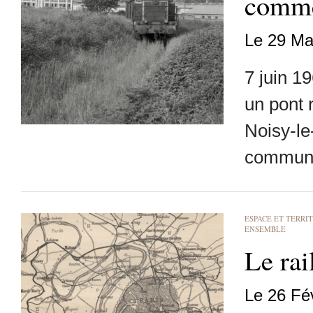
comme
Le 29 Ma
7 juin 1
un pont 
Noisy-l
communi
ESPACE ET TERRI
ENSEMBLE
Le rai
Le 26 Fé