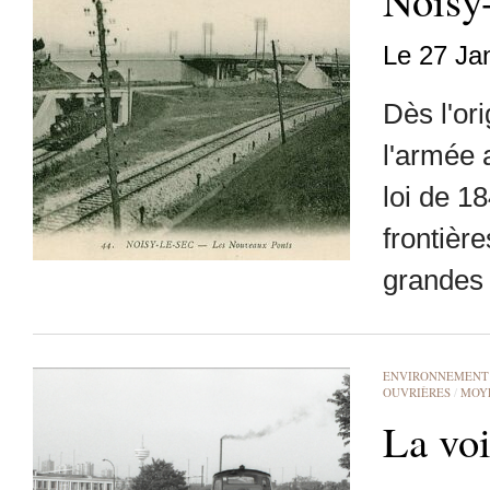
Noisy-
Le 27 Ja
Dès l'or
l'armée a
loi de 18
frontièr
grandes 
ENVIRONNEMENT
OUVRIÈRES
/
MOY
La vo