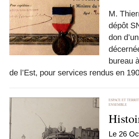
M. Thier
dépôt SN
don d’un
décernée
bureau 
de l’Est, pour services rendus en 19
ESPACE ET TERRI
ENSEMBLE
Histo
Le 26 Oc