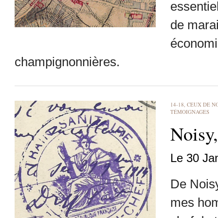
essentie
de marai
économiq
champignonnières.
14-18, CEUX DE N
TÉMOIGNAGES
Noisy
Le 30 Ja
De Noisy
mes homm