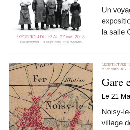
Un voyag
expositi
la salle
ARCHITECTURE
/
MÉMOIRES OUVRI
Gare 
Le 21 Ma
Noisy-le-
village 