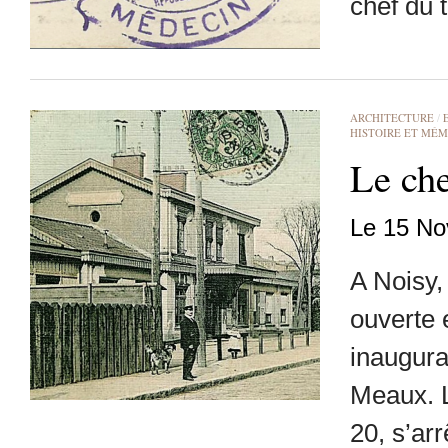
chef du 
ARCHITECTURE
/
HISTOIRE ET MÉM
Le che
Le 15 No
A Noisy,
ouverte 
inaugurat
Meaux. L
20, s’arr