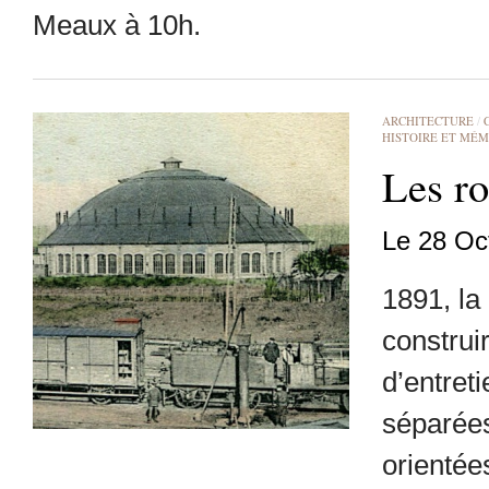
Meaux à 10h.
ARCHITECTURE
/
HISTOIRE ET MÉM
Les r
Le 28 Oc
1891, la
construi
d’entret
séparées
orientée