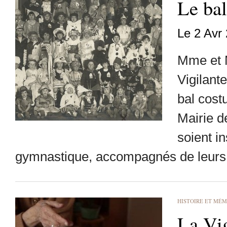
Le bal
Le 2 Avr
Mme et M
Vigilant
bal cost
Mairie d
soient in
gymnastique, accompagnés de leurs p
HISTOIRE ET MÉM
La Vig