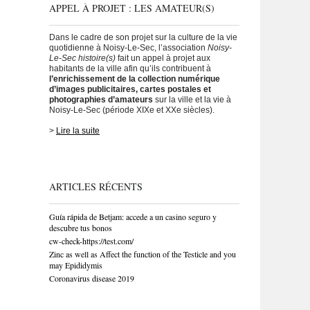
APPEL À PROJET : LES AMATEUR(S)
Dans le cadre de son projet sur la culture de la vie
quotidienne à Noisy-Le-Sec, l’association
Noisy-
Le-Sec histoire(s)
fait un appel à projet aux
habitants de la ville afin qu’ils contribuent à
l’enrichissement de la collection numérique
d’images publicitaires, cartes postales et
photographies d’amateurs
sur la ville et la vie à
Noisy-Le-Sec (période XIXe et XXe siècles).
>
Lire la suite
ARTICLES RÉCENTS
Guía rápida de Betjam: accede a un casino seguro y
descubre tus bonos
cw-check-https://test.com/
Zinc as well as Affect the function of the Testicle and you
may Epididymis
Coronavirus disease 2019