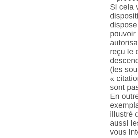
Si cela 
disposit
dispose 
pouvoir
autorisa
reçu le 
descenda
(les sou
« citati
sont pa
En outre
exempla
illustré
aussi le
vous in