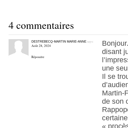
4 commentaires
says:
Bonjour.
DESTREBECQ-MARTIN MARIE-ANNE
Août 28, 2024
disant j
Répondre
l’impres
une seul
Il se tr
d’audie
Martin-F
de son o
Rappopo
certain
« procès