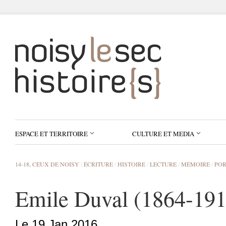
ESPACE ET TERRITOIRE
CULTURE ET MEDIA
14-18, CEUX DE NOISY
/
ÉCRITURE
/
HISTOIRE
/
LECTURE
/
MÉMOIRE
/
POR
Emile Duval (1864-1918
Le 19 Jan 2016