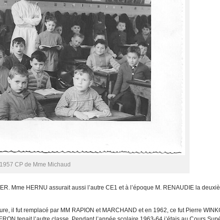
1957 CP de Mme Michaud
. Mme HERNU assurait aussi l’autre CE1 et à l’époque M. RENAUDIE la deuxi
voiture, il fut remplacé par MM RAPION et MARCHAND et en 1962, ce fut Pierre WIN
N tenait l’autre classe. Pendant l’année scolaire 1963-64 j’étais au Cours Supé