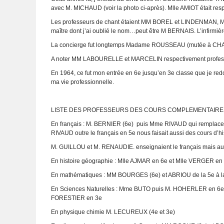
avec M. MICHAUD (voir la photo ci-après). Mlle AMIOT était r
Les professeurs de chant étaient MM BOREL et LINDENMAN, 
maître dont j’ai oublié le nom…peut être M BERNAIS. L’infirmière
La concierge fut longtemps Madame ROUSSEAU (mutée à CHARCO
A noter MM LABOURELLE et MARCELIN respectivement professeurs
En 1964, ce fut mon entrée en 6
e
jusqu’en 3
e
classe que je redo
ma vie professionnelle.
LISTE DES PROFESSEURS DES COURS COMPLEMENTAIRE
En français : M. BERNIER (6
e
) puis Mme RIVAUD qui remplacera 
RIVAUD outre le français en 5e nous faisait aussi des cours d’his
M. GUILLOU et M. RENAUDIE. enseignaient le français mais aussi
En histoire géographie : Mlle AJMAR en 6e et Mlle VERGER en
En mathématiques : MM BOURGES (6e) et ABRIOU de la 5e à l
En Sciences Naturelles : Mme BUTO puis M. HOHERLER en 6e
FORESTIER en 3e
En physique chimie M. LECUREUX (4e et 3e)