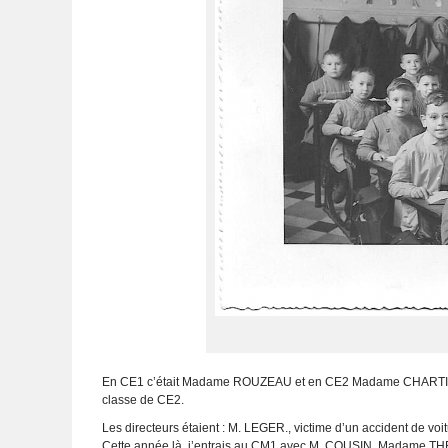
En CE1 c’était Madame ROUZEAU et en CE2 Madame CHARTIER
classe de CE2.
Les directeurs étaient : M. LEGER., victime d’un accident de 
Cette année là, j’entrais au CM1 avec M. COUSIN. Madame THERO