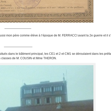
—————————
t aussi mon père comme élève à l’époque de M. FERRACCI avant la 2
e
guerre et il s
—————————–
itués dans le bâtiment principal, les CE1 et 2 et CM1 se déroulaient dans les préf
r les classes de M. COUSIN et Mme THERON.