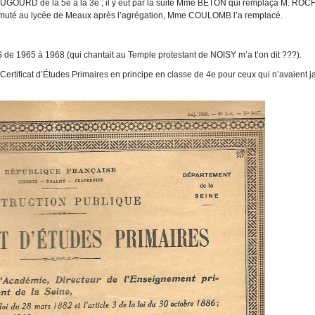
OUGOURD de la 5e à la 3
e
; il y eut par la suite Mme BETON qui remplaça M. ROC
 muté au lycée de Meaux après l’agrégation, Mme COULOMB l’a remplacé.
de 1965 à 1968 (qui chantait au Temple protestant de NOISY m’a t’on dit ???).
ertificat d’Études Primaires en principe en classe de 4e pour ceux qui n’avaient 