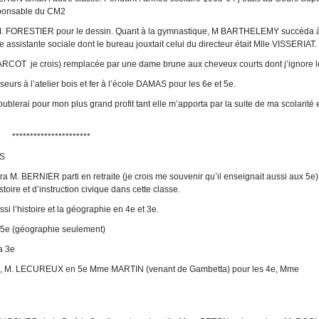
esponsable du CM2
M. FORESTIER pour le dessin. Quant à la gymnastique, M BARTHELEMY succéda 
 assistante sociale dont le bureau jouxtait celui du directeur était Mlle VISSERIAT.
T je crois) remplacée par une dame brune aux cheveux courts dont j’ignore l
 à l’atelier bois et fer à l’école DAMAS pour les 6e et 5e.
ublerai pour mon plus grand profit tant elle m’apporta par la suite de ma scolarité 
**********************
S
M. BERNIER parti en retraite (je crois me souvenir qu’il enseignait aussi aux 5
e
toire et d’instruction civique dans cette classe.
 l’histoire et la géographie en 4
e
et 3e.
 5e (géographie seulement)
a 3e
, M. LECUREUX en 5e Mme MARTIN (venant de Gambetta) pour les 4e, Mme