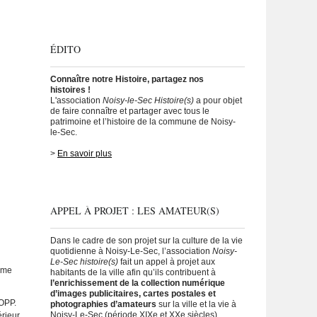
ÉDITO
Connaître notre Histoire, partagez nos
histoires !
L'association
Noisy-le-Sec Histoire(s)
a pour objet
de faire connaître et partager avec tous le
patrimoine et l’histoire de la commune de Noisy-
le-Sec.
>
En savoir plus
APPEL À PROJET : LES AMATEUR(S)
Dans le cadre de son projet sur la culture de la vie
quotidienne à Noisy-Le-Sec, l’association
Noisy-
Le-Sec histoire(s)
fait un appel à projet aux
ème
habitants de la ville afin qu’ils contribuent à
l’enrichissement de la collection numérique
d’images publicitaires, cartes postales et
KOPP.
photographies d’amateurs
sur la ville et la vie à
Noisy-Le-Sec (période XIXe et XXe siècles).
rieur