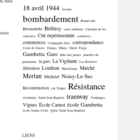
HE mais
18 avril 1944
Aramis
bombardement
Bonnevalle
Béthisy
Brossolette
carré militaire
Chemins de fer
jamais
Cité expérimentale
cimetière
commerce
commerces
correspondance
Compagnie d'arc
Croix de Guerre
Damas
Dhuys
Djéol
Forge
Gambetta
Gare
hôtel des postes
journées du
La Vigilante
la gare
patrimoine
Les Rosières
Londeau
Marché
libération
Maraîchage
Merlan
Noisy-Le-Sec
Michelet
Résistance
Reconstruction
rue Tripier
tramway
révolution
Saint-Jean Baptiste
Vendanges
école Gambetta
Vignes
École Carnot
école Sainte-Croix
église Saint-Jean-Baptiste
LIENS