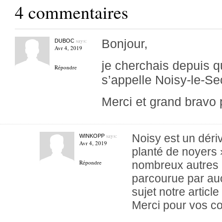
4 commentaires
says:
Bonjour,
DUBOC
Avr 4, 2019
je cherchais depuis 
Répondre
s’appelle Noisy-le-S
Merci et grand bravo p
says:
Noisy est un dériv
WINKOPP
Avr 4, 2019
planté de noyers »
Répondre
nombreux autres N
parcourue par auc
sujet notre article
Merci pour vos c