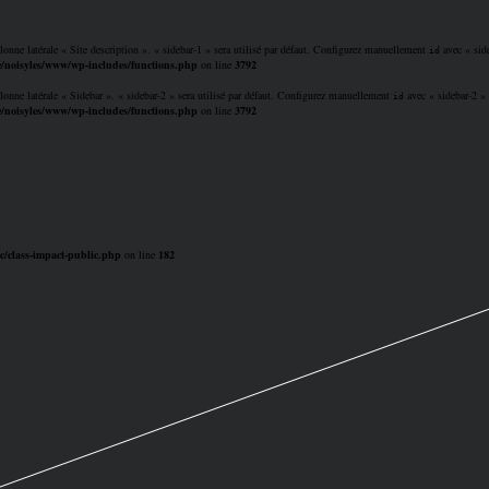
lonne latérale « Site description ». « sidebar-1 » sera utilisé par défaut. Configurez manuellement
avec « side
id
/noisyles/www/wp-includes/functions.php
on line
3792
lonne latérale « Sidebar ». « sidebar-2 » sera utilisé par défaut. Configurez manuellement
avec « sidebar-2 » p
id
/noisyles/www/wp-includes/functions.php
on line
3792
c/class-impact-public.php
on line
182