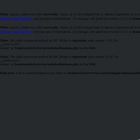
Notice
: register_sidebar was called
incorrectly
. Aucun
n’a été configuré dans le tableau d’arguments de la co
id
Débogage dans WordPress
(en) pour plus d’informations. (Ce message a été ajouté à la version 4.2.0.) in
/home
Notice
: register_sidebar was called
incorrectly
. Aucun
n’a été configuré dans le tableau d’arguments de la co
id
Débogage dans WordPress
(en) pour plus d’informations. (Ce message a été ajouté à la version 4.2.0.) in
/home
Notice
: The called constructor method for WP_Widget is
deprecated
since version 4.3.0! Use
__construct()
instead. in
/home/noisyles/www/wp-includes/functions.php
on line
3624
Notice
: The called constructor method for WP_Widget is
deprecated
since version 4.3.0! Use
__construct()
instead. in
/home/noisyles/www/wp-includes/functions.php
on line
3624
Fatal error
: Call to undefined function get_field() in
/home/noisyles/www/wp-content/plugins/impact/publi