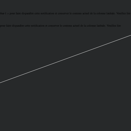
bar-1 » pour faire disparaître cette notification et conserver le contenu actuel de la colonne latérale. Veuillez lire
our faire disparaître cette notification et conserver le contenu actuel de la colonne latérale. Veuillez lire