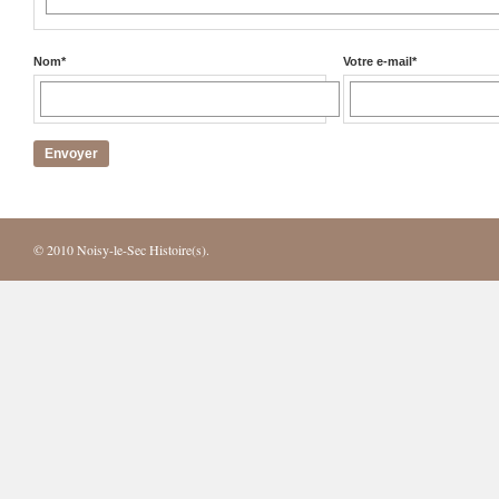
Nom
*
Votre e-mail
*
© 2010
Noisy-le-Sec Histoire(s)
.