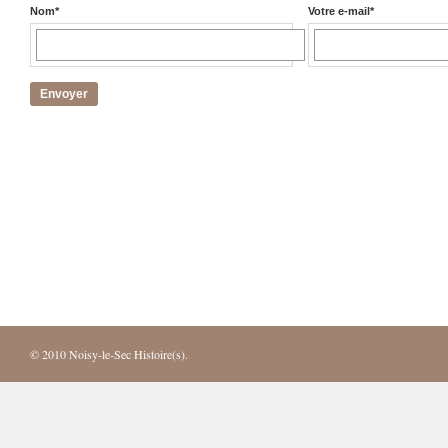
Nom
*
Votre e-mail
*
© 2010
Noisy-le-Sec Histoire(s)
.