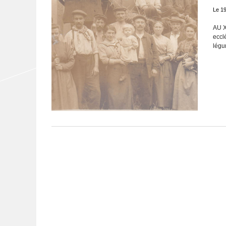
Le 1
AU X
eccl
légu