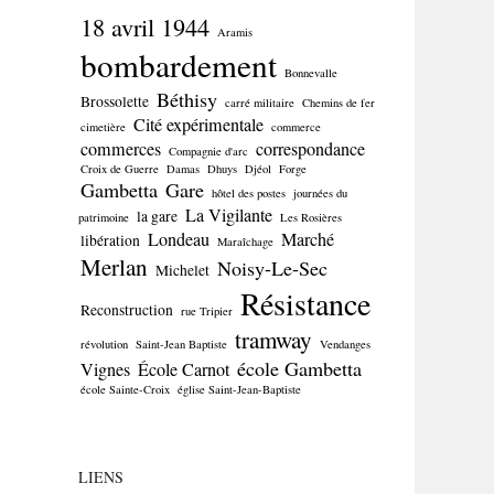
18 avril 1944
Aramis
bombardement
Bonnevalle
Béthisy
Brossolette
carré militaire
Chemins de fer
Cité expérimentale
cimetière
commerce
commerces
correspondance
Compagnie d'arc
Croix de Guerre
Damas
Dhuys
Djéol
Forge
Gambetta
Gare
hôtel des postes
journées du
La Vigilante
la gare
patrimoine
Les Rosières
Londeau
Marché
libération
Maraîchage
Merlan
Noisy-Le-Sec
Michelet
Résistance
Reconstruction
rue Tripier
tramway
révolution
Saint-Jean Baptiste
Vendanges
école Gambetta
Vignes
École Carnot
école Sainte-Croix
église Saint-Jean-Baptiste
LIENS