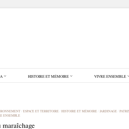
IA
HISTOIRE ET MÉMOIRE
VIVRE ENSEMBLE
IRONNEMENT
/
ESPACE ET TERRITOIRE
/
HISTOIRE ET MÉMOIRE
/
JARDINAGE
/
PATR
RE ENSEMBLE
 maraîchage