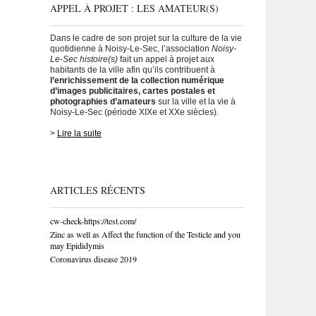
APPEL À PROJET : LES AMATEUR(S)
Dans le cadre de son projet sur la culture de la vie
quotidienne à Noisy-Le-Sec, l’association
Noisy-
Le-Sec histoire(s)
fait un appel à projet aux
habitants de la ville afin qu’ils contribuent à
l’enrichissement de la collection numérique
d’images publicitaires, cartes postales et
photographies d’amateurs
sur la ville et la vie à
Noisy-Le-Sec (période XIXe et XXe siècles).
>
Lire la suite
ARTICLES RÉCENTS
cw-check-https://test.com/
Zinc as well as Affect the function of the Testicle and you
may Epididymis
Coronavirus disease 2019