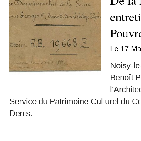
De la 
entret
Pouvr
Le 17 Ma
Noisy-le
Benoît P
l'Archit
Service du Patrimoine Culturel du Co
Denis.