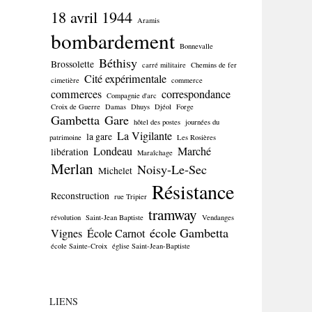
18 avril 1944
Aramis
bombardement
Bonnevalle
Béthisy
Brossolette
carré militaire
Chemins de fer
Cité expérimentale
cimetière
commerce
commerces
correspondance
Compagnie d'arc
Croix de Guerre
Damas
Dhuys
Djéol
Forge
Gambetta
Gare
hôtel des postes
journées du
La Vigilante
la gare
patrimoine
Les Rosières
Londeau
Marché
libération
Maraîchage
Merlan
Noisy-Le-Sec
Michelet
Résistance
Reconstruction
rue Tripier
tramway
révolution
Saint-Jean Baptiste
Vendanges
école Gambetta
Vignes
École Carnot
école Sainte-Croix
église Saint-Jean-Baptiste
LIENS