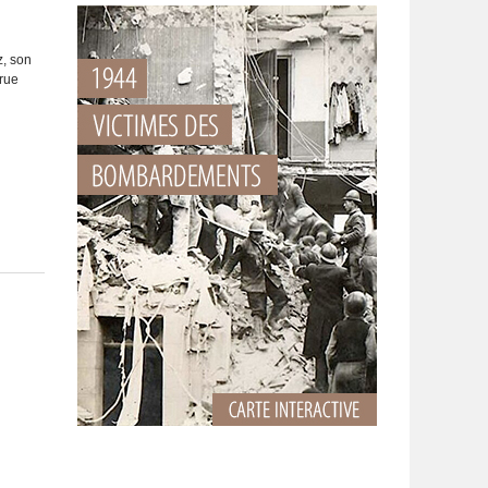
z, son
 rue