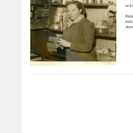
Le 9
Réja
mari
Jean