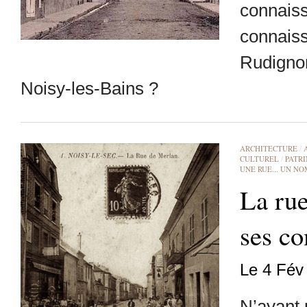
connaiss
connaiss
Rudignon
Noisy-les-Bains ?
ARCHITECTURE
/
CULTUREL
/
PATR
UNE RUE... UN NO
La rue
ses c
Le 4 Fév
N’ayant 