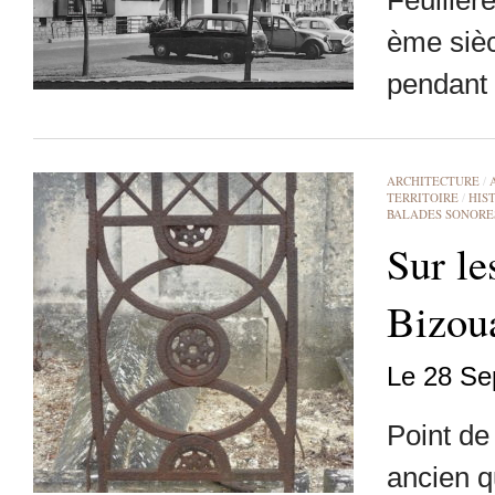
Feuillèr
ème sièc
pendant 
ARCHITECTURE
/
TERRITOIRE
/
HIS
BALADES SONORE
Sur le
Bizou
Le 28 Se
Point de
ancien q