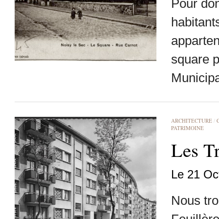
Pour don
habitants
apparten
square p
Municipa
ARCHITECTURE
/
PATRIMOINE
Les T
Le 21 Oc
Nous tro