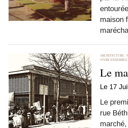
entourée
maison f
maréchal
ARCHITECTURE
/
VIVRE ENSEMBLE
Le ma
Le 17 Jui
Le premi
rue Béth
marché, 