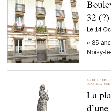
Boulev
32 (?)
Le 14 Oc
« 85 anc
Noisy-le
ARCHITECTURE
/
QUARTIERS
/
UNE 
La pla
d’une 