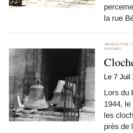
percemen
la rue B
ARCHITECTURE
/
ENSEMBLE
Cloche
Le 7 Juil
Lors du 
1944, le
les cloc
près de l