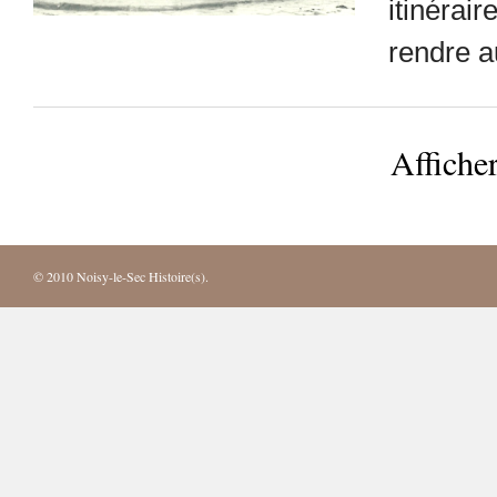
itinérair
rendre 
Afficher
© 2010
Noisy-le-Sec Histoire(s)
.