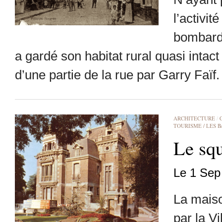
l’activit
bombarde
a gardé son habitat rural quasi intac
d’une partie de la rue par Garry Faïf.
ARCHITECTURE
/
TOURISME / LES 
Le squ
Le 1 Sep
La maiso
par la V