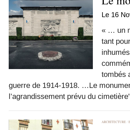
Le mo
Le 16 No
« … un m
tant pour
inhumés 
commémo
tombés 
guerre de 1914-1918. …Le monument s
l’agrandissement prévu du cimetière"
ARCHITECTURE
/