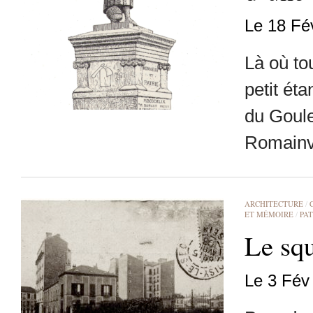
Le 18 Fé
Là où to
petit ét
du Goule
Romainvi
ARCHITECTURE
/
ET MÉMOIRE
/
PA
Le squ
Le 3 Fév