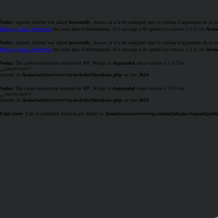
Notice
: register_sidebar was called
incorrectly
. Aucun
n’a été configuré dans le tableau d’arguments de la co
id
Débogage dans WordPress
(en) pour plus d’informations. (Ce message a été ajouté à la version 4.2.0.) in
/home
Notice
: register_sidebar was called
incorrectly
. Aucun
n’a été configuré dans le tableau d’arguments de la co
id
Débogage dans WordPress
(en) pour plus d’informations. (Ce message a été ajouté à la version 4.2.0.) in
/home
Notice
: The called constructor method for WP_Widget is
deprecated
since version 4.3.0! Use
__construct()
instead. in
/home/noisyles/www/wp-includes/functions.php
on line
3624
Notice
: The called constructor method for WP_Widget is
deprecated
since version 4.3.0! Use
__construct()
instead. in
/home/noisyles/www/wp-includes/functions.php
on line
3624
Fatal error
: Call to undefined function get_field() in
/home/noisyles/www/wp-content/plugins/impact/publi