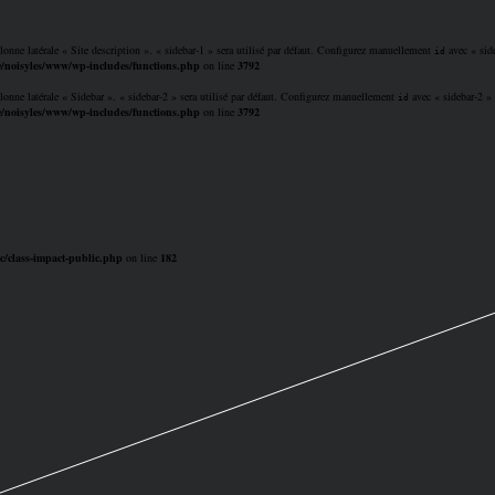
lonne latérale « Site description ». « sidebar-1 » sera utilisé par défaut. Configurez manuellement
avec « side
id
/noisyles/www/wp-includes/functions.php
on line
3792
lonne latérale « Sidebar ». « sidebar-2 » sera utilisé par défaut. Configurez manuellement
avec « sidebar-2 » p
id
/noisyles/www/wp-includes/functions.php
on line
3792
c/class-impact-public.php
on line
182