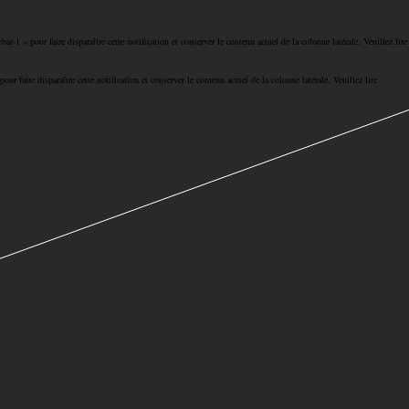
bar-1 » pour faire disparaître cette notification et conserver le contenu actuel de la colonne latérale. Veuillez lire
our faire disparaître cette notification et conserver le contenu actuel de la colonne latérale. Veuillez lire