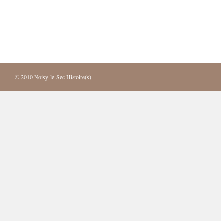
© 2010
Noisy-le-Sec Histoire(s)
.