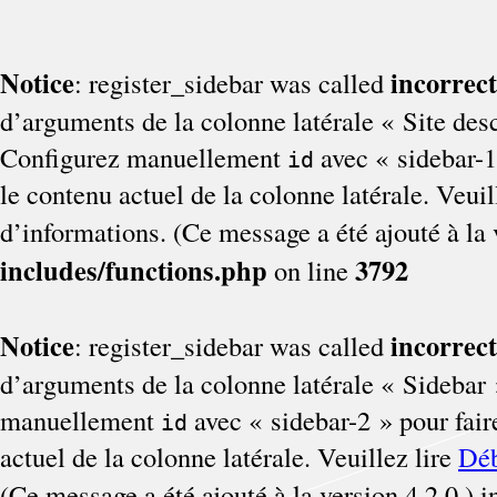
Notice
incorrect
: register_sidebar was called
d’arguments de la colonne latérale « Site descr
Configurez manuellement
avec « sidebar-1 
id
le contenu actuel de la colonne latérale. Veuil
d’informations. (Ce message a été ajouté à la 
includes/functions.php
3792
on line
Notice
incorrect
: register_sidebar was called
d’arguments de la colonne latérale « Sidebar »
manuellement
avec « sidebar-2 » pour faire
id
actuel de la colonne latérale. Veuillez lire
Déb
(Ce message a été ajouté à la version 4.2.0.) 