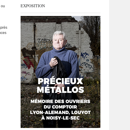
EXPOSITION
s ou
après
nces