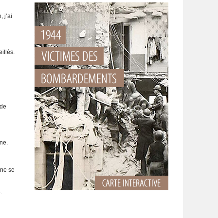
 j’ai
illés.
 de
ne.
 ne se
.