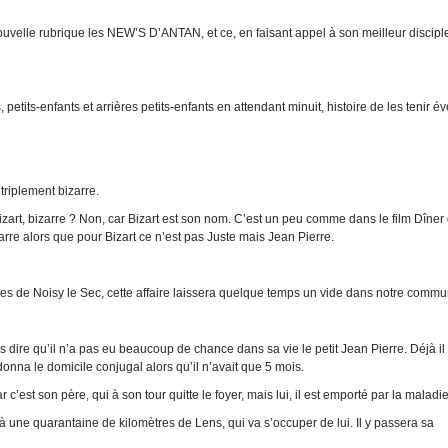
ouvelle rubrique les NEW’S D’ANTAN, et ce, en faisant appel à son meilleur disciple,
petits-enfants et arrières petits-enfants en attendant minuit, histoire de les tenir éve
triplement bizarre.
art, bizarre ? Non, car Bizart est son nom. C’est un peu comme dans le film Dîner
rre alors que pour Bizart ce n’est pas Juste mais Jean Pierre.
tres de Noisy le Sec, cette affaire laissera quelque temps un vide dans notre commu
dire qu’il n’a pas eu beaucoup de chance dans sa vie le petit Jean Pierre. Déjà il
nna le domicile conjugal alors qu’il n’avait que 5 mois.
’est son père, qui à son tour quitte le foyer, mais lui, il est emporté par la maladie
à une quarantaine de kilomètres de Lens, qui va s’occuper de lui. Il y passera sa