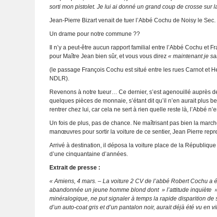
sorti mon pistolet. Je lui ai donné un grand coup de crosse sur la 
Jean-Pierre Bizart venait de tuer l’Abbé Cochu de Noisy le Sec.
Un drame pour notre commune ??
Il n’y a peut-être aucun rapport familial entre l’Abbé Cochu e
pour Maître Jean bien sûr, et vous vous direz
« maintenant je sa
(le passage François Cochu est situé entre les rues Carnot et Hen
NDLR).
Revenons à notre tueur… Ce dernier, s’est agenouillé auprès de s
quelques pièces de monnaie, s’étant dit qu’il n’en aurait plus be
rentrer chez lui, car cela ne sert à rien quelle reste là, l’Abbé n’
Un fois de plus, pas de chance. Ne maîtrisant pas bien la marche
manœuvres pour sortir la voiture de ce sentier, Jean Pierre repr
Arrivé à destination, il déposa la voiture place de la Républiqu
d’une cinquantaine d’années.
Extrait de presse :
« Amiens, 4 mars. – La voiture 2 CV de l’abbé Robert Cochu a ét
abandonnée un jeune homme blond dont » l’attitude inquiète »
minéralogique, ne put signaler à temps la rapide disparition d
d’un auto-coat gris et d’un pantalon noir, aurait déjà été vu en vil