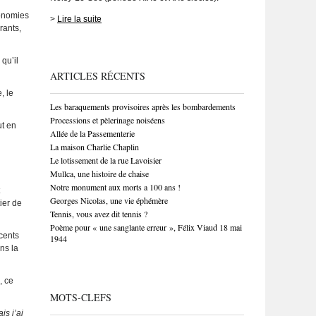
conomies
>
Lire la suite
rants,
qu’il
ARTICLES RÉCENTS
, le
Les baraquements provisoires après les bombardements
Processions et pèlerinage noiséens
ut en
Allée de la Passementerie
La maison Charlie Chaplin
Le lotissement de la rue Lavoisier
Mullca, une histoire de chaise
Notre monument aux morts a 100 ans !
Georges Nicolas, une vie éphémère
ier de
Tennis, vous avez dit tennis ?
Poème pour « une sanglante erreur », Félix Viaud 18 mai
cents
1944
ns la
, ce
MOTS-CLEFS
is j’ai