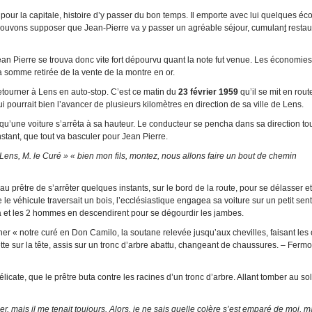
 pour la capitale, histoire d’y passer du bon temps. Il emporte avec lui quelques é
us pouvons supposer que Jean-Pierre va y passer un agréable séjour, cumulan
t
restau
Jean Pierre se trouva donc vite fort dépourvu quant la note fut venue. Les économies 
 somme retirée de la vente de la montre en or.
etourner à Lens en auto-stop. C’est ce matin du
23 février 1959
qu’il se mit en route
 pourrait bien l’avancer de plusieurs kilomètres en direction de sa ville de Lens.
 qu’une voiture s’arrêta à sa hauteur. Le conducteur se pencha dans sa direction to
 instant, que tout va basculer pour Jean Pierre.
 Lens, M. le Curé » « bien mon fils, montez, nous allons faire un bout de chemin
 prêtre de s’arrêter quelques instants, sur le bord de la route, pour se délasser et
 véhicule traversait un bois, l’ecclésiastique engagea sa voiture sur un petit sent
sa et les 2 hommes en descendirent pour se dégourdir les jambes.
r « notre curé en Don Camilo, la soutane relevée jusqu’aux chevilles, faisant les 
te sur la tête, assis sur un tronc d’arbre abattu, changeant de chaussures. – Fermo
icate, que le prêtre buta contre les racines d’un tronc d’arbre. Allant tomber au sol
r, mais il me tenait toujours.
A
lors, je ne sais quelle colère s’est emparé de moi, ma