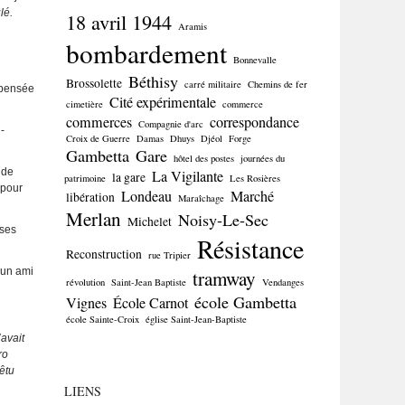
lé.
18 avril 1944
Aramis
bombardement
Bonnevalle
Béthisy
Brossolette
carré militaire
Chemins de fer
 pensée
Cité expérimentale
cimetière
commerce
commerces
correspondance
Compagnie d'arc
-
Croix de Guerre
Damas
Dhuys
Djéol
Forge
Gambetta
Gare
hôtel des postes
journées du
 de
La Vigilante
la gare
patrimoine
Les Rosières
 pour
Londeau
Marché
libération
Maraîchage
Merlan
Noisy-Le-Sec
Michelet
uses
Résistance
Reconstruction
rue Tripier
 un ami
tramway
révolution
Saint-Jean Baptiste
Vendanges
école Gambetta
Vignes
École Carnot
école Sainte-Croix
église Saint-Jean-Baptiste
avait
ro
êtu
LIENS