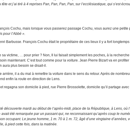
tête et j’ai tiré à 4 reprises Pan, Pan, Pan, Pan, sur l’ecclésiastique, qui s’est écrou
t François Cochu, mais lorsque vous passerez passage Cochu, vous aurez une petite
is pour l’Abbé ».
ri Barbusse. François Cochu était le propriétaire de ces lieux il y a fort longtemps 
a victime, … pour prier ? Non, Il lui faisait simplement les poches, à la recherche
soin maintenant. C’est tout comme pour la voiture. Jean Pierre Bizart va en profiter
en aura plus besoin se disait-il.
 arrière, il a du mal à remettre la voiture dans le sens du retour. Après de nombre
end enfin la route en direction de Lens.
e et regagna son domicile à pied, rue Pierre Brossolette, domicile qu’il partage avec
é découverte mardi au début de l’après-midi, place de la République, à Lens, où l’
 avait été remarquée par un passant qui, ne reconnaissant qu’après coup le numé
e son occupant. Le jeune homme, 1 m. 70 à 1 m. 72, âgé d’une vingtaine d’années, v
le, à pied cette fois, dans la matinée.