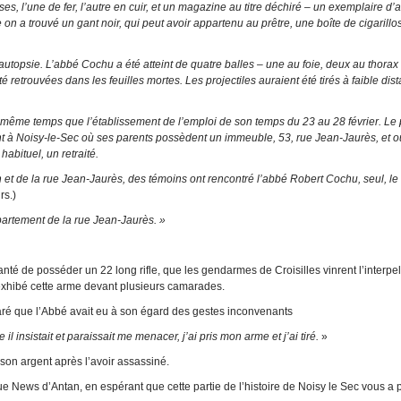
, l’une de fer, l’autre en cuir, et un magazine au titre déchiré – un exemplaire d’a
 a trouvé un gant noir, qui peut avoir appartenu au prêtre, une boîte de cigarillo
’autopsie. L’abbé Cochu a été atteint de quatre balles – une au foie, deux au thorax
té retrouvées dans les feuilles mortes. Les projectiles auraient été tirés à faible dist
en même temps que l’établissement de l’emploi de son temps du 23 au 28 février. Le 
 à Noisy-le-Sec où ses parents possèdent un immeuble, 53, rue Jean-Jaurès, et où
abituel, un retraité.
 et de la rue Jean-Jaurès, des témoins ont rencontré l’abbé Robert Cochu, seul, le
rs.)
ppartement de la rue Jean-Jaurès. »
vanté de posséder un 22 long rifle, que les gendarmes de Croisilles vinrent l’interpel
t exhibé cette arme devant plusieurs camarades.
éclaré que l’Abbé avait eu à son égard des gestes inconvenants
l insistait et paraissait me menacer, j’ai pris mon arme et j’ai tiré.
»
son argent après l’avoir assassiné.
ue News d’Antan, en espérant que cette partie de l’histoire de Noisy le Sec vous a p