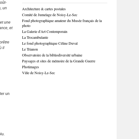
oût-
s, un
Architecture & cartes postales
Comité de Jumelage de Noisy-Le-Sec
Fond photographique amateur du Musée français de la
 et une
photo
ance, et
La Galerie d'Art Contemporain
La Trocambulante
prêtre
Le fond photographique Céline Duval
 il
Le Trianon
Observatoire de la bibliodiversité urbaine
Paysages et sites de mémoire de la Grande Guerre
Photimages
Ville de Noisy-Le-Sec
ler un
lu.