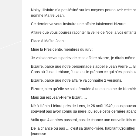
Noisy-Histoire n’a pas lésiné sur les moyens pour ouvrir cette n
nommé Maître Jean.
Ce dernier va vous instruire une affaire totalement bizarre.
Affaire que vous pourrez raconter la veille de Noël à vos enfants, 
Place à Maître Jean :
Mme la Présidente, membres du jury :
Je vais donc vous parlez de cette affaire bizarre, je dirais même 
Bizarre, parce que notre personnage s’appelle Jean Pierre … Biz
Cons où Juste Leblanc, Juste est le prénom ce qui n’est pas biza
Bizarre, parce que notre affaire va connaître 2 versions.
Bizarre, bien qu’elle se soit déroulée à une centaine de kilomè
Mais qui est Jean-Pierre Bizart ….
Né à Hénin-Liétard près de Lens, le 26 août 1940, nous pouvons 
souvient pas avoir connu sa mère, puisque cette dernière abando
Voilà que 4 années passent, pas de chance une nouvelle fois car c
De la chance ou pas … c’est sa grand-mère, habitant Croisilles 
jeunesse.