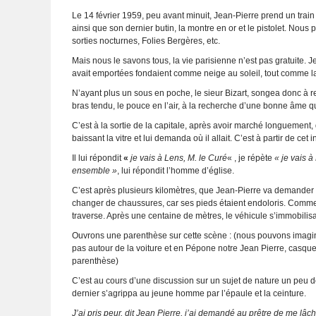
Le 14 février 1959, peu avant minuit, Jean-Pierre prend un train
ainsi que son dernier butin, la montre en or et le pistolet. No
sorties nocturnes, Folies Bergères, etc.
Mais nous le savons tous, la vie parisienne n’est pas gratuite. 
avait emportées fondaient comme neige au soleil, tout comme la
N’ayant plus un sous en poche, le sieur Bizart, songea donc à r
bras tendu, le pouce en l’air, à la recherche d’une bonne âme qui
C’est à la sortie de la capitale, après avoir marché longuement,
baissant la vitre et lui demanda où il allait. C’est à partir de cet
Il lui répondit
«
je vais à Lens, M. le Curé
« , je répète
« je vais à
ensemble »
, lui répondit l’homme d’église.
C’est après plusieurs kilomètres, que Jean-Pierre va demander au
changer de chaussures, car ses pieds étaient endoloris. Comme le
traverse. Après une centaine de mètres, le véhicule s’immobili
Ouvrons une parenthèse sur cette scène : (nous pouvons imagine
pas autour de la voiture et en Pépone notre Jean Pierre, casquet
parenthèse)
C’est au cours d’une discussion sur un sujet de nature un peu dél
dernier s’agrippa au jeune homme par l’épaule et la ceinture.
J’ai pris peur, dit Jean Pierre
, j’ai demandé au prêtre de me lâche