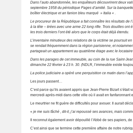
Dans l’auto abandonnée, les enquêteurs découvrirent deux valises
septembre 1958 du périodique Pages d’amitié. Sur la banquette on
boîtier électrique et an fanion bleu marqué » Italia « .
Le procureur de la République a fait connaître les résultats de l
à la tête – tirées avec une arme 22 long rifle. Trois douilles ont é
les trois derniers l’ont été alors que le corps était déjà étendu.
L’inventaire minutieux des relations de la victime se poursuit 
se rendait fréquemment dans la région parisienne, et notamment
partageait un appartement au quatrième étage avec le locataire h
Dans les parages de cet immeuble, au coin de la rue Saint-Jean
dimanche 22 février à 23 h. 30. (
NDLR, l’immeuble existe toujou
La police judiciaire a opéré une perquisition ce matin dans l’a
Les jours passent…
C’est parce qu’ils avaient appris que Jean-Pierre Bizart s’était 
mercredi après-midi dans cette ville où il avait en fanfaronnan
Le meurtrier ne fit guère de difficultés pour avouer. Il aurait d
«
je me suis fâché , dit-il, j’ai repoussé ses avances, mais comme i
Il reconnut également avoir dépouillé l’Abbé de ses papiers, de 
C’est ainsi que se termine cette première affaire de notre rubriq