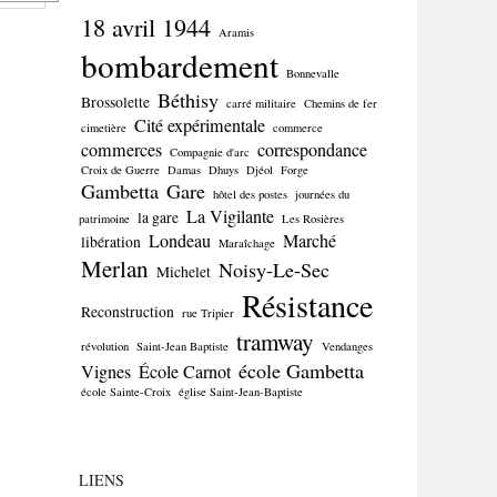
18 avril 1944
Aramis
bombardement
Bonnevalle
Béthisy
Brossolette
carré militaire
Chemins de fer
Cité expérimentale
cimetière
commerce
commerces
correspondance
Compagnie d'arc
Croix de Guerre
Damas
Dhuys
Djéol
Forge
Gambetta
Gare
hôtel des postes
journées du
La Vigilante
la gare
patrimoine
Les Rosières
Londeau
Marché
libération
Maraîchage
Merlan
Noisy-Le-Sec
Michelet
Résistance
Reconstruction
rue Tripier
tramway
révolution
Saint-Jean Baptiste
Vendanges
école Gambetta
Vignes
École Carnot
école Sainte-Croix
église Saint-Jean-Baptiste
LIENS