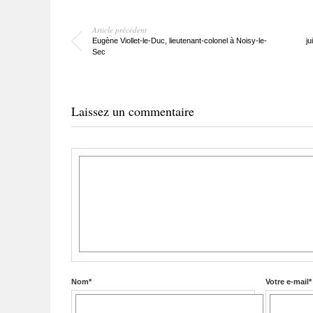
Article précédent
Eugène Viollet-le-Duc, lieutenant-colonel à Noisy-le-
ju
Sec
Laissez un commentaire
Nom
*
Votre e-mail
*