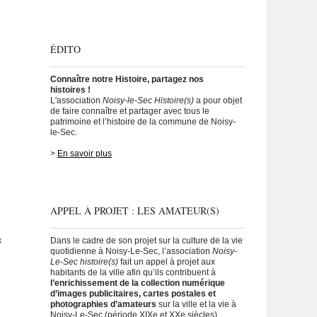
ÉDITO
Connaître notre Histoire, partagez nos
histoires !
L'association
Noisy-le-Sec Histoire(s)
a pour objet
de faire connaître et partager avec tous le
patrimoine et l’histoire de la commune de Noisy-
le-Sec.
>
En savoir plus
APPEL À PROJET : LES AMATEUR(S)
s
Dans le cadre de son projet sur la culture de la vie
quotidienne à Noisy-Le-Sec, l’association
Noisy-
Le-Sec histoire(s)
fait un appel à projet aux
habitants de la ville afin qu’ils contribuent à
l’enrichissement de la collection numérique
d’images publicitaires, cartes postales et
photographies d’amateurs
sur la ville et la vie à
Noisy-Le-Sec (période XIXe et XXe siècles).