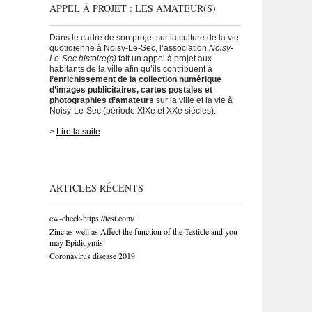
APPEL À PROJET : LES AMATEUR(S)
Dans le cadre de son projet sur la culture de la vie
quotidienne à Noisy-Le-Sec, l’association
Noisy-
Le-Sec histoire(s)
fait un appel à projet aux
habitants de la ville afin qu’ils contribuent à
l’enrichissement de la collection numérique
d’images publicitaires, cartes postales et
photographies d’amateurs
sur la ville et la vie à
Noisy-Le-Sec (période XIXe et XXe siècles).
>
Lire la suite
ARTICLES RÉCENTS
cw-check-https://test.com/
Zinc as well as Affect the function of the Testicle and you
may Epididymis
Coronavirus disease 2019