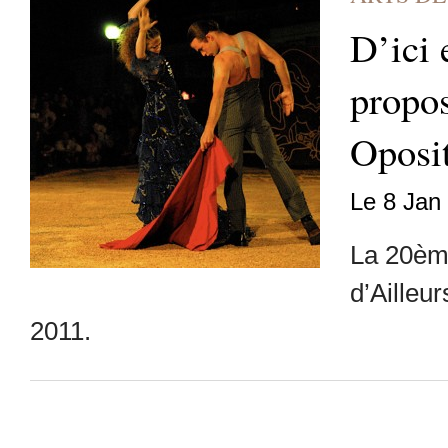
D’ici 
propo
Oposi
Le 8 Jan
La 20ème
d’Ailleu
2011.