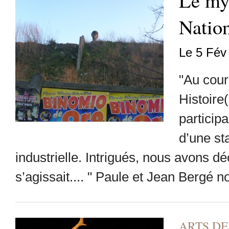
Le mys
Nation
Le 5 Fév
"Au cour
Histoire
particip
d’une st
industrielle. Intrigués, nous avons déc
s’agissait.... " Paule et Jean Bergé n
ARTS DE