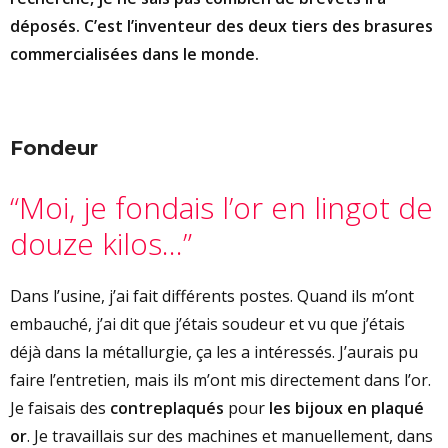
déposés. C’est l’inventeur des deux tiers des brasures
commercialisées dans le monde.
Fondeur
PORTRAITS
HISTOIRE
“Moi, je fondais l’or en lingot de
MATIÈRES & ALLIAGES
douze kilos…”
MÉTIERS
SAVOIR-FAIRE
Dans l’usine, j’ai fait différents postes. Quand ils m’ont
CONDITIONS DE TRAVAIL
embauché, j’ai dit que j’étais soudeur et vu que j’étais
USINE COFFRE-FORT
déjà dans la métallurgie, ça les a intéressés. J’aurais pu
DE PÈRE EN FILLE, EN FILS…
faire l’entretien, mais ils m’ont mis directement dans l’or.
VIE QUOTIDIENNE DANS L’USIN
Je faisais des
contreplaqués
pour
les bijoux en plaqué
LUTTES – MAI 1968
or
. Je travaillais sur des machines et manuellement, dans