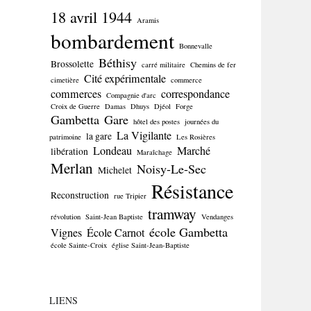
18 avril 1944
Aramis
bombardement
Bonnevalle
Béthisy
Brossolette
carré militaire
Chemins de fer
Cité expérimentale
cimetière
commerce
commerces
correspondance
Compagnie d'arc
Croix de Guerre
Damas
Dhuys
Djéol
Forge
Gambetta
Gare
hôtel des postes
journées du
La Vigilante
la gare
patrimoine
Les Rosières
Londeau
Marché
libération
Maraîchage
Merlan
Noisy-Le-Sec
Michelet
Résistance
Reconstruction
rue Tripier
tramway
révolution
Saint-Jean Baptiste
Vendanges
école Gambetta
Vignes
École Carnot
école Sainte-Croix
église Saint-Jean-Baptiste
LIENS